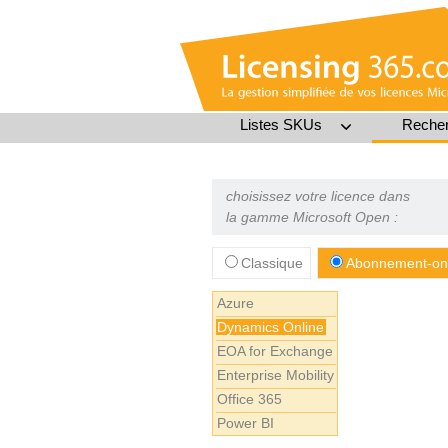
Listes SKUs
Recher
choisissez votre licence dans
la gamme Microsoft Open :
Classique
Abonnement-on
Azure
Dynamics Online
EOA for Exchange
Enterprise Mobility
Office 365
Power BI