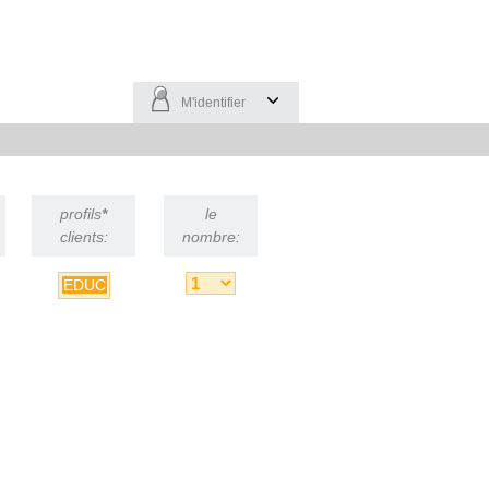
M'identifier
profils
*
le
clients:
nombre:
EDUC