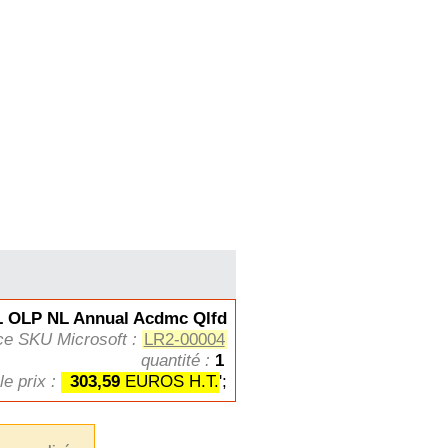
OLP NL Annual Acdmc Qlfd
ce SKU Microsoft :
LR2-00004
quantité :
1
le prix :
303,59
EUROS H.T.
';