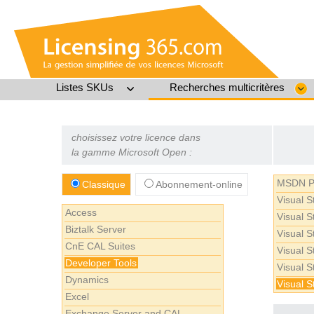
Listes SKUs
Recherches multicritères
choisissez votre licence dans
la gamme Microsoft Open :
MSDN Pl
Classique
Abonnement-online
Visual 
Access
Visual 
Biztalk Server
Visual S
CnE CAL Suites
Visual 
Developer Tools
Visual 
Dynamics
Visual 
Excel
Exchange Server and CAL