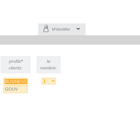
M'identifier
profils
*
le
clients:
nombre:
BUSINESS
GOUV