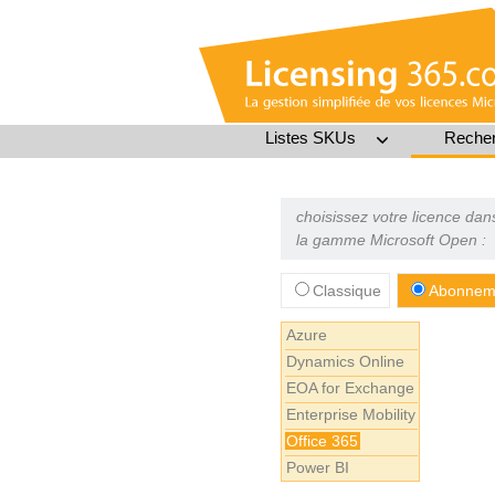
Listes SKUs
Recher
choisissez votre licence dan
la gamme Microsoft Open :
Classique
Abonneme
Azure
Dynamics Online
EOA for Exchange
Enterprise Mobility
Office 365
Power BI