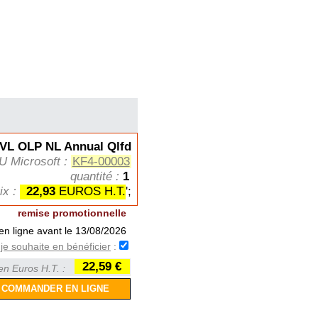
L OLP NL Annual Qlfd
U Microsoft :
KF4-00003
quantité :
1
rix :
22,93
EUROS H.T.
';
remise promotionnelle
n ligne avant le 13/08/2026
je souhaite en bénéficier
:
22,59 €
en Euros H.T. :