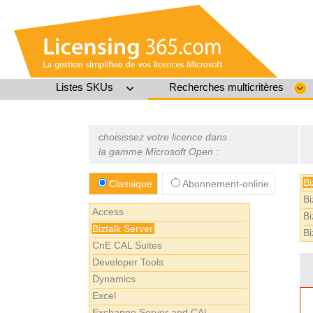
Listes SKUs
Recherches multicritères
choisissez votre licence dans
la gamme Microsoft Open :
Bi
Classique
Abonnement-online
Bi
Access
Bi
Biztalk Server
Bi
CnE CAL Suites
Developer Tools
Dynamics
Excel
Exchange Server and CAL