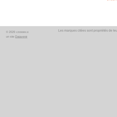
Les marques citées sont propriétés de leu
© 2026
V.20260806.16
un site
Datavenir