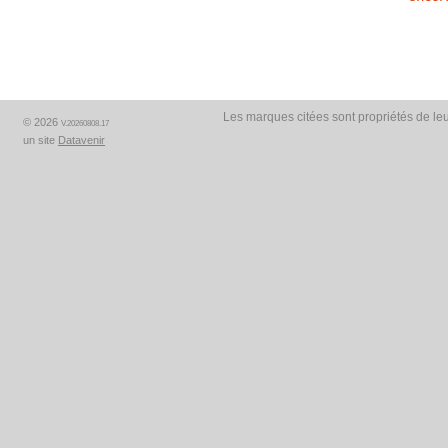
Les marques citées sont propriétés de leu
© 2026
V.20260808.17
un site
Datavenir