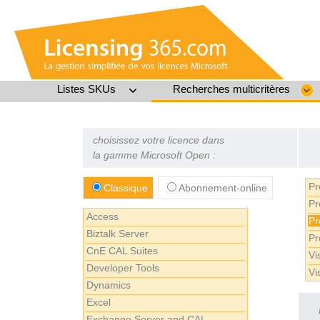
Listes SKUs
Recherches multicritères
choisissez votre licence dans
la gamme Microsoft Open :
Pr
Classique
Abonnement-online
Pr
Access
Pr
Biztalk Server
Pr
CnE CAL Suites
Vi
Developer Tools
Vi
Dynamics
Excel
Exchange Server and CAL