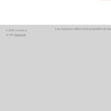
Les marques citées sont propriétés de leu
© 2026
V.20260806.16
un site
Datavenir