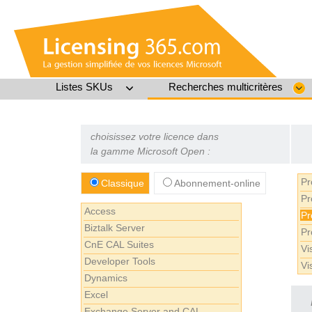
Listes SKUs
Recherches multicritères
choisissez votre licence dans
la gamme Microsoft Open :
Pr
Classique
Abonnement-online
Pr
Access
Pr
Biztalk Server
Pr
CnE CAL Suites
Vi
Developer Tools
Vi
Dynamics
Excel
Exchange Server and CAL