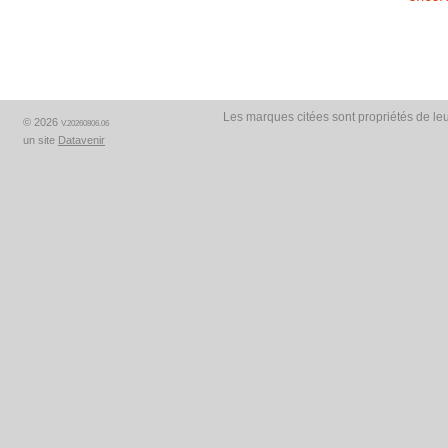
Les marques citées sont propriétés de leu
© 2026
V.20260806.06
un site
Datavenir