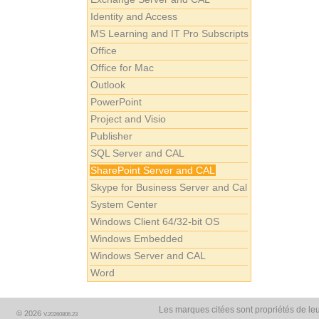
Identity and Access
MS Learning and IT Pro Subscripts
Office
Office for Mac
Outlook
PowerPoint
Project and Visio
Publisher
SQL Server and CAL
SharePoint Server and CAL
Skype for Business Server and Cal
System Center
Windows Client 64/32-bit OS
Windows Embedded
Windows Server and CAL
Word
Les marques citées sont propriétés de leu
© 2026
V.20260806.23