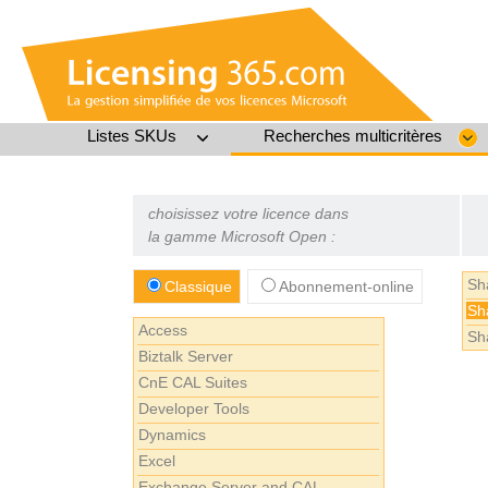
Listes SKUs
Recherches multicritères
choisissez votre licence dans
la gamme Microsoft Open :
Sh
Classique
Abonnement-online
Sh
Access
Sh
Biztalk Server
CnE CAL Suites
Developer Tools
Dynamics
Excel
Exchange Server and CAL