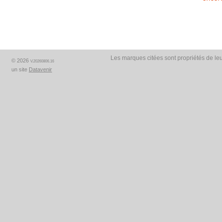
Les marques citées sont propriétés de leu
© 2026
V.20260806.16
un site
Datavenir