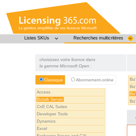
Listes SKUs
Recherches multicritères
choisissez votre licence dans
la gamme Microsoft Open :
Biz
Classique
Abonnement-online
Biz
Access
Biz
Biztalk Server
Biz
CnE CAL Suites
Developer Tools
Dynamics
Excel
Exchange Server and CAL