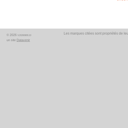
Les marques citées sont propriétés de leu
© 2026
V.20260809.10
un site
Datavenir