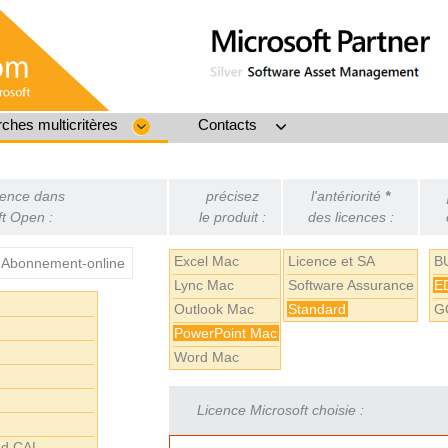
ches multicritères
Contacts
icence dans
précisez
l'antériorité
*
t Open :
le produit :
des licences :
Excel Mac
Licence et SA
B
Abonnement-online
Lync Mac
Software Assurance
E
Outlook Mac
Standard
G
PowerPoint Mac
Word Mac
Licence Microsoft choisie :
nd CAL