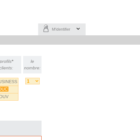
M'identifier
profils
*
le
clients:
nombre:
USINESS
DUC
OUV