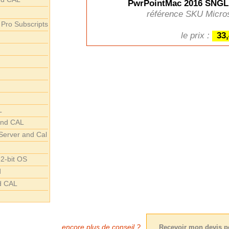
PwrPointMac 2016 SNG
référence SKU Micros
 Pro Subscripts
le prix :
33
L
and CAL
Server and Cal
2-bit OS
d
d CAL
encore plus de conseil ?