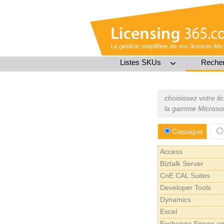
Listes SKUs
Recher
choisissez votre l
la gamme Microsof
Classique
Access
Biztalk Server
CnE CAL Suites
Developer Tools
Dynamics
Excel
Exchange Server a