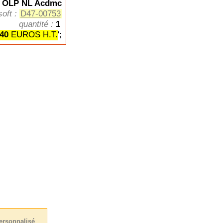
L OLP NL Acdmc
oft :
D47-00753
quantité :
1
,40
EUROS H.T.
';