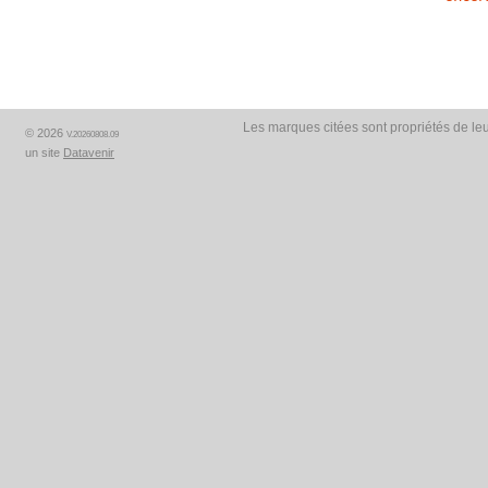
Les marques citées sont propriétés de leu
© 2026
V.20260808.09
un site
Datavenir