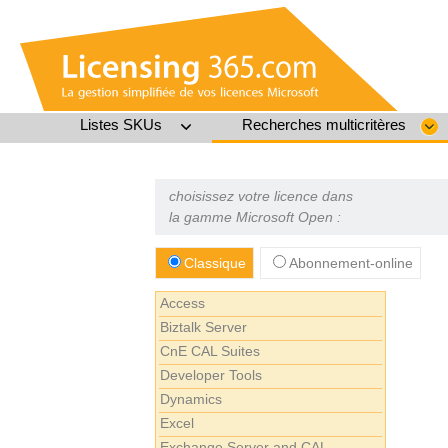
Listes SKUs
Recherches multicritères
choisissez votre licence dans
la gamme Microsoft Open :
Classique
Abonnement-online
Access
Biztalk Server
CnE CAL Suites
Developer Tools
Dynamics
Excel
Exchange Server and CAL