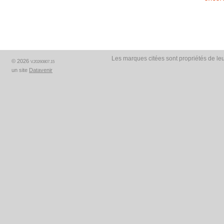
Les marques citées sont propriétés de leu
© 2026
V.20260807.15
un site
Datavenir