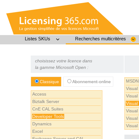
Listes SKUs
Recherches multicritères
choisissez votre licence dans
la gamme Microsoft Open :
MSDN 
Classique
Abonnement-online
Visual
Access
Visual
Biztalk Server
Visual
CnE CAL Suites
Visual
Developer Tools
Visual
Dynamics
Visual
Excel
Exchange Server and CAL