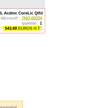
L Acdmc CoreLic Qlfd
 Microsoft :
7NQ-00254
quantité :
1
 :
543,69
EUROS H.T.
';