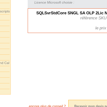
Licence Microsoft choisie :
scripts
SQLSvrStdCore SNGL SA OLP 2Lic N
référence SKU
le prix
nd Cal
encore plus de conseil ?