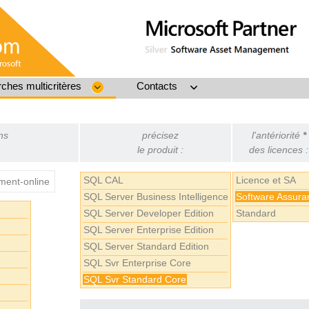
ches multicritères
Contacts
ns
précisez
l'antériorité
*
le produit :
des licences :
SQL CAL
Licence et SA
ent-online
SQL Server Business Intelligence
Software Assura
SQL Server Developer Edition
Standard
SQL Server Enterprise Edition
SQL Server Standard Edition
SQL Svr Enterprise Core
SQL Svr Standard Core