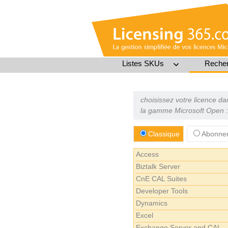
Listes SKUs
Recher
choisissez votre licence da
la gamme Microsoft Open :
Classique
Abonnem
Access
Biztalk Server
CnE CAL Suites
Developer Tools
Dynamics
Excel
Exchange Server and CAL