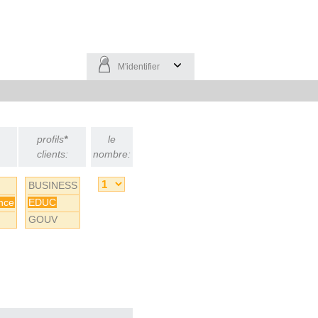
M'identifier
profils
*
le
clients:
nombre:
BUSINESS
nce
EDUC
GOUV