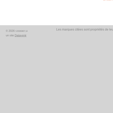
Les marques citées sont propriétés de leu
© 2026
V.20260807.14
un site
Datavenir