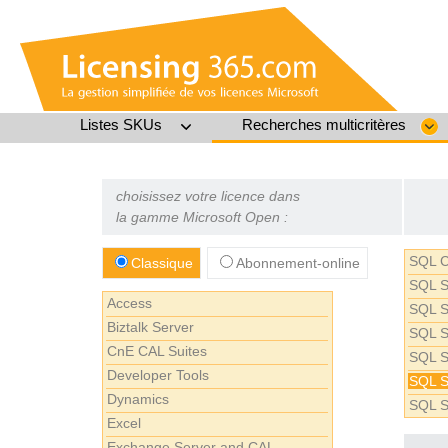
Listes SKUs
Recherches multicritères
choisissez votre licence dans
la gamme Microsoft Open :
SQL 
Classique
Abonnement-online
SQL S
Access
SQL S
Biztalk Server
SQL Se
CnE CAL Suites
SQL S
Developer Tools
SQL S
Dynamics
SQL S
Excel
Exchange Server and CAL