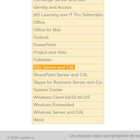
Identity and Access
MS Learning and IT Pro Subscripts
Office
Office for Mac
Outlook
PowerPoint
Project and Visio
Publisher
SQL Server and CAL
SharePoint Server and CAL
Skype for Business Server and Cal
System Center
Windows Client 64/32-bit OS
Windows Embedded
Windows Server and CAL
Word
Les marques citées sont propriétés de leu
© 2026
V.20260809.12