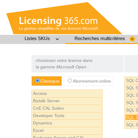
Listes SKUs
Recherches multicritères
choisissez votre licence dans
la gamme Microsoft Open :
SQL 
Classique
Abonnement-online
SQL S
Access
SQL S
Biztalk Server
SQL Se
CnE CAL Suites
SQL S
Developer Tools
SQL S
Dynamics
SQL S
Excel
Exchange Server and CAL