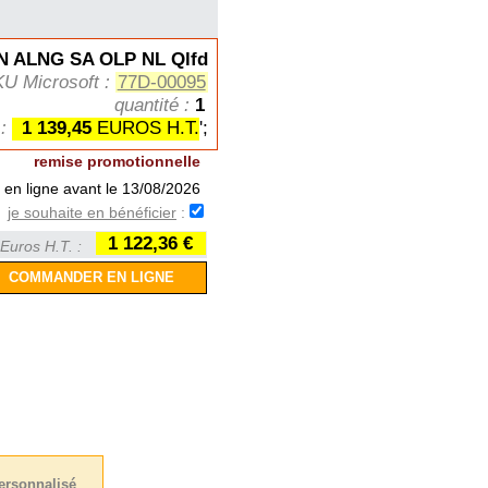
 ALNG SA OLP NL Qlfd
KU Microsoft :
77D-00095
quantité :
1
 :
1 139,45
EUROS H.T.
';
remise promotionnelle
en ligne avant le 13/08/2026
je souhaite en bénéficier
:
1 122,36 €
Euros H.T. :