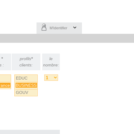
M'identifier
é
*
profils
*
le
s :
clients:
nombre:
EDUC
rance
BUSINESS
GOUV