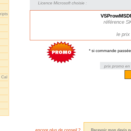
Licence Microsoft choisie :
ripts
VSProwMSDN
référence S
le prix
* si commande passée 
prix promo en 
 Cal
encore plus de conseil ?