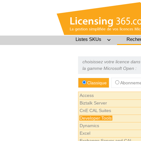
Listes SKUs
Recher
choisissez votre licence dans
la gamme Microsoft Open :
Classique
Abonnemen
Access
Biztalk Server
CnE CAL Suites
Developer Tools
Dynamics
Excel
Exchange Server and CAL