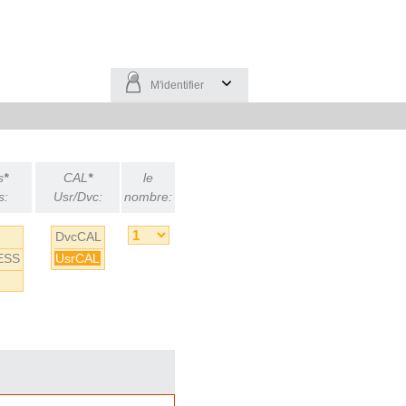
M'identifier
s
*
CAL
*
le
s:
Usr/Dvc:
nombre:
DvcCAL
ESS
UsrCAL