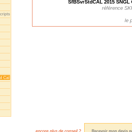
SfBSvrStdCAL 2015 SNGL
référence SK
cripts
le 
d Cal
encore plus de conseil ?