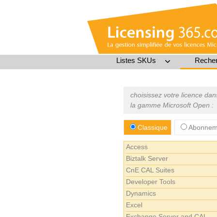
Listes SKUs
Recher
choisissez votre licence dan
la gamme Microsoft Open :
Classique
Abonneme
Access
Biztalk Server
CnE CAL Suites
Developer Tools
Dynamics
Excel
Exchange Server and CAL