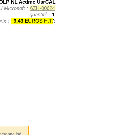
 OLP NL Acdmc UsrCAL
U Microsoft :
6ZH-00624
quantité :
1
prix :
9,43
EUROS H.T.
';