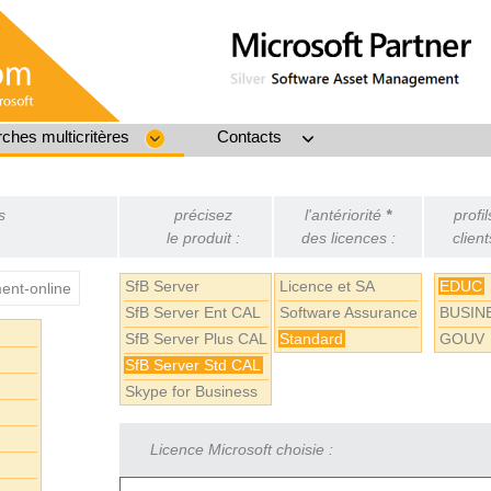
ches multicritères
Contacts
s
précisez
l'antériorité
*
profil
le produit :
des licences :
client
SfB Server
Licence et SA
EDUC
nt-online
SfB Server Ent CAL
Software Assurance
BUSIN
SfB Server Plus CAL
Standard
GOUV
SfB Server Std CAL
Skype for Business
Licence Microsoft choisie :