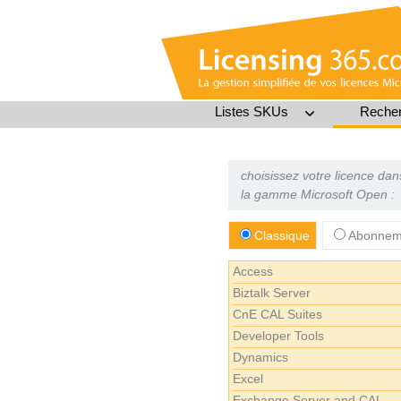
Listes SKUs
Recher
choisissez votre licence dan
la gamme Microsoft Open :
Classique
Abonneme
Access
Biztalk Server
CnE CAL Suites
Developer Tools
Dynamics
Excel
Exchange Server and CAL