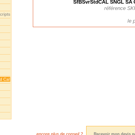
SfBSvrStdCAL SNGL SA 
référence SK
cripts
le 
d Cal
encore plus de conseil ?