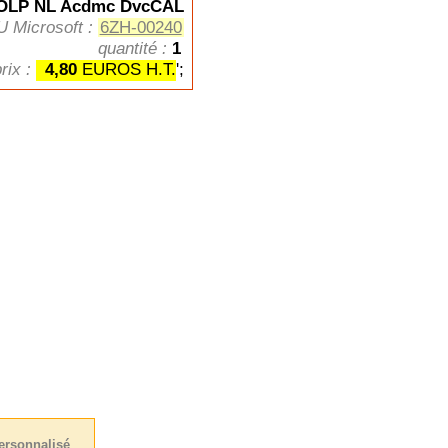
OLP NL Acdmc DvcCAL
U Microsoft :
6ZH-00240
quantité :
1
prix :
4,80
EUROS H.T.
';