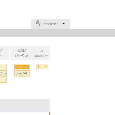
M'identifier
s
*
CAL
*
le
s:
Usr/Dvc:
nombre:
DvcCAL
ESS
UsrCAL