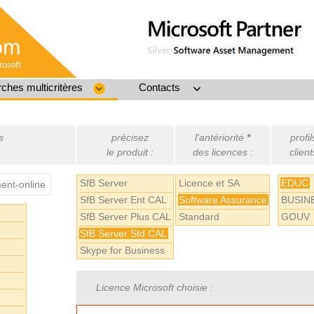
ches multicritères
Contacts
s
précisez
l'antériorité
*
profil
le produit :
des licences :
client
SfB Server
Licence et SA
EDUC
nt-online
SfB Server Ent CAL
Software Assurance
BUSIN
SfB Server Plus CAL
Standard
GOUV
SfB Server Std CAL
Skype for Business
Licence Microsoft choisie :