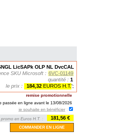
SNGL LicSAPk OLP NL DvcCAL
ence SKU Microsoft :
6VC-01149
quantité :
1
le prix :
184,32
EUROS H.T.
';
remise promotionnelle
 passée en ligne avant le 13/08/2026
je souhaite en bénéficier
:
181,56 €
x promo en Euros H.T. :