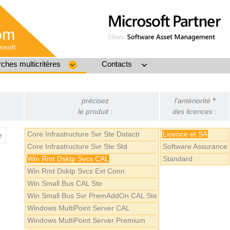
ches multicritères
Contacts
précisez
l'antériorité
*
le produit :
des licences :
Core Infrastructure Svr Ste Datactr
Licence et SA
e
Core Infrastructure Svr Ste Std
Software Assurance
Win Rmt Dsktp Svcs CAL
Standard
Win Rmt Dsktp Svcs Ext Conn
Win Small Bus CAL Ste
Win Small Bus Svr PremAddOn CAL Ste
Windows MultiPoint Server CAL
Windows MultiPoint Server Premium