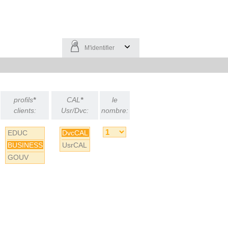
M'identifier
profils
*
CAL
*
le
clients:
Usr/Dvc:
nombre:
EDUC
DvcCAL
BUSINESS
UsrCAL
GOUV