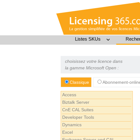
Listes SKUs
Recher
choisissez votre licence dans
la gamme Microsoft Open :
Classique
Abonnement-onlin
Access
Biztalk Server
CnE CAL Suites
Developer Tools
Dynamics
Excel
Exchange Server and CAL