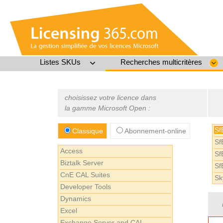
Listes SKUs
Recherches multicritères
choisissez votre licence dans
la gamme Microsoft Open :
Sf
Classique
Abonnement-online
Sf
Access
Sf
Biztalk Server
Sf
CnE CAL Suites
Sk
Developer Tools
Dynamics
Excel
Exchange Server and CAL