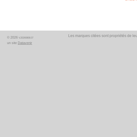
Les marques citées sont propriétés de leu
© 2026
V.20260808.07
un site
Datavenir