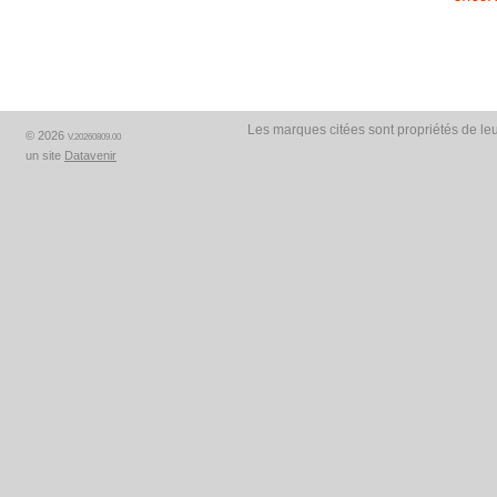
Les marques citées sont propriétés de leu
© 2026
V.20260809.00
un site
Datavenir