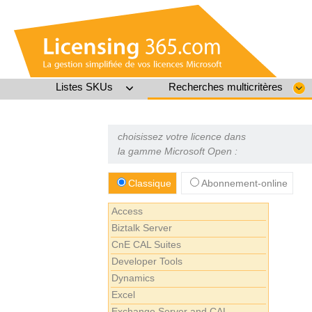
Listes SKUs
Recherches multicritères
choisissez votre licence dans
la gamme Microsoft Open :
Classique
Abonnement-online
Access
Biztalk Server
CnE CAL Suites
Developer Tools
Dynamics
Excel
Exchange Server and CAL