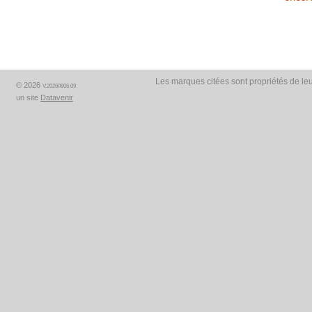
Les marques citées sont propriétés de leu
© 2026
V.20260806.09
un site
Datavenir