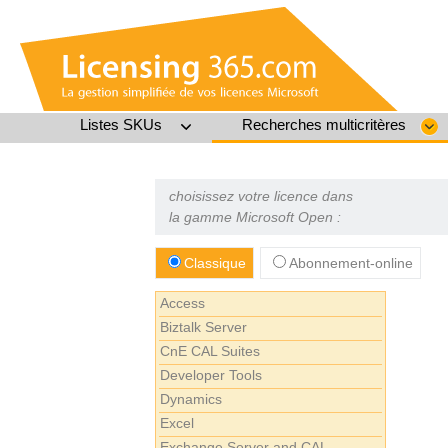
Listes SKUs
Recherches multicritères
choisissez votre licence dans
la gamme Microsoft Open :
Classique
Abonnement-online
Access
Biztalk Server
CnE CAL Suites
Developer Tools
Dynamics
Excel
Exchange Server and CAL