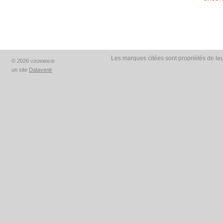
Les marques citées sont propriétés de leu
© 2026
V.20260808.06
un site
Datavenir