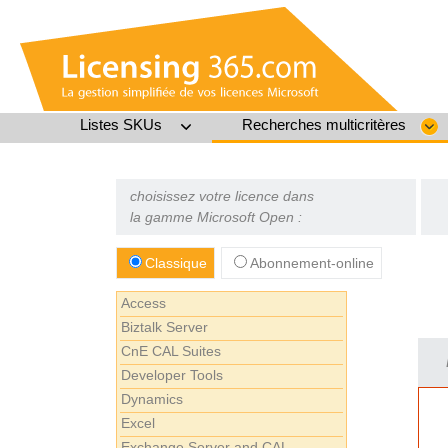
Listes SKUs
Recherches multicritères
choisissez votre licence dans
la gamme Microsoft Open :
Classique
Abonnement-online
Access
Biztalk Server
CnE CAL Suites
Developer Tools
Dynamics
Excel
Exchange Server and CAL