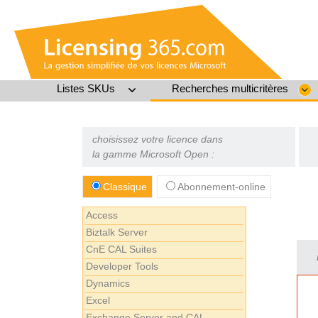
Listes SKUs
Recherches multicritères
choisissez votre licence dans
la gamme Microsoft Open :
Classique
Abonnement-online
Access
Biztalk Server
CnE CAL Suites
Developer Tools
Dynamics
Excel
Exchange Server and CAL