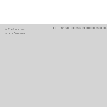
Les marques citées sont propriétés de leu
© 2026
V.20260808.01
un site
Datavenir