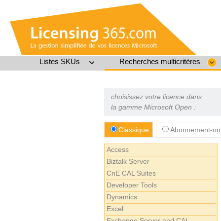
Listes SKUs
Recherches multicritères
choisissez votre licence dans
la gamme Microsoft Open :
Classique
Abonnement-onl
Access
Biztalk Server
CnE CAL Suites
Developer Tools
Dynamics
Excel
Exchange Server and CAL