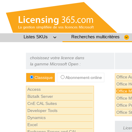
Listes SKUs
Recherches multicritères
choisissez votre licence dans
la gamme Microsoft Open :
Office 
Classique
Abonnement-online
Office 
Access
Office 
Biztalk Server
Office 
CnE CAL Suites
Office P
Developer Tools
Office S
Dynamics
Excel
Lice
Exchange Server and CAL