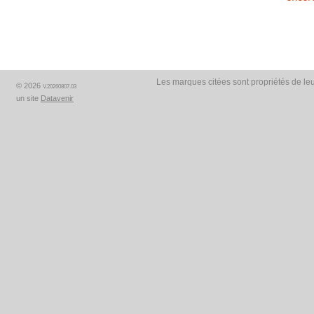
Les marques citées sont propriétés de leu
© 2026
V.20260807.03
un site
Datavenir