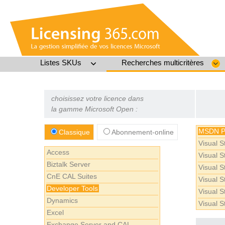
Listes SKUs
Recherches multicritères
choisissez votre licence dans
la gamme Microsoft Open :
MSDN Pl
Classique
Abonnement-online
Visual 
Access
Visual 
Biztalk Server
Visual S
CnE CAL Suites
Visual 
Developer Tools
Visual 
Dynamics
Visual 
Excel
Exchange Server and CAL