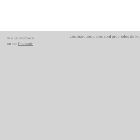
Les marques citées sont propriétés de leu
© 2026
V.20260808.22
un site
Datavenir