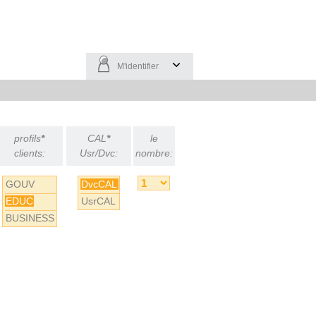
M'identifier
profils
*
CAL
*
le
clients:
Usr/Dvc:
nombre:
GOUV
DvcCAL
EDUC
UsrCAL
BUSINESS