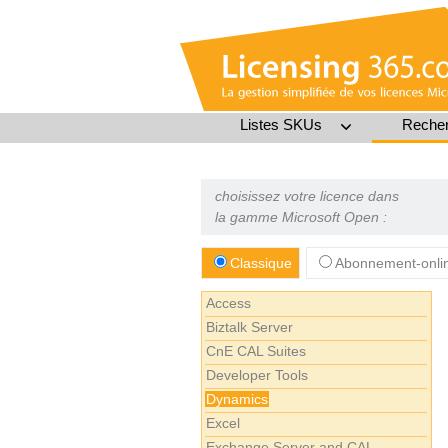
Listes SKUs
Recher
choisissez votre licence dans
la gamme Microsoft Open :
Classique
Abonnement-onli
Access
Biztalk Server
CnE CAL Suites
Developer Tools
Dynamics
Excel
Exchange Server and CAL