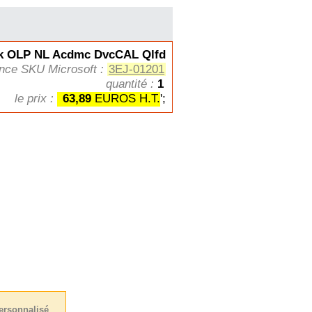
 OLP NL Acdmc DvcCAL Qlfd
ence SKU Microsoft :
3EJ-01201
quantité :
1
le prix :
63,89
EUROS H.T.
';