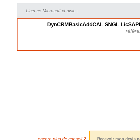
Licence Microsoft choisie :
DynCRMBasicAddCAL SNGL LicSAPk
référ
encore plus de conseil ?