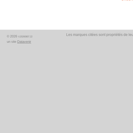
Les marques citées sont propriétés de leu
© 2026
V.20260807.22
un site
Datavenir