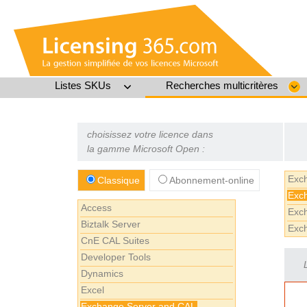
Listes SKUs
Recherches multicritères
choisissez votre licence dans
la gamme Microsoft Open :
Exc
Classique
Abonnement-online
Exch
Access
Exc
Biztalk Server
Exc
CnE CAL Suites
Developer Tools
Dynamics
Excel
Exchange Server and CAL