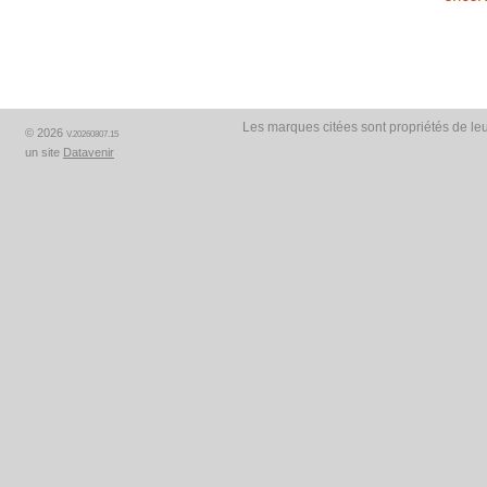
Les marques citées sont propriétés de leu
© 2026
V.20260807.15
un site
Datavenir