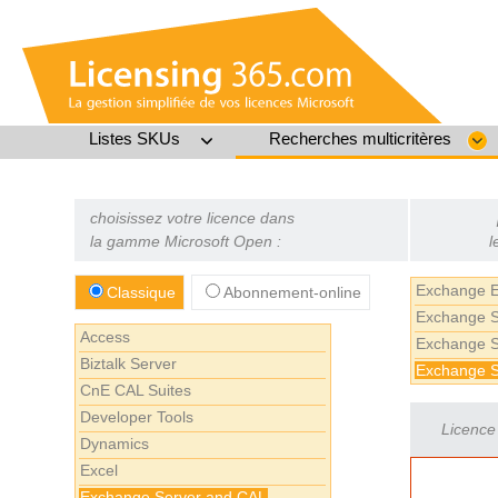
Listes SKUs
Recherches multicritères
choisissez votre licence dans
la gamme Microsoft Open :
l
Exchange E
Classique
Abonnement-online
Exchange Se
Access
Exchange S
Biztalk Server
Exchange 
CnE CAL Suites
Developer Tools
Licence 
Dynamics
Excel
Exchange Server and CAL