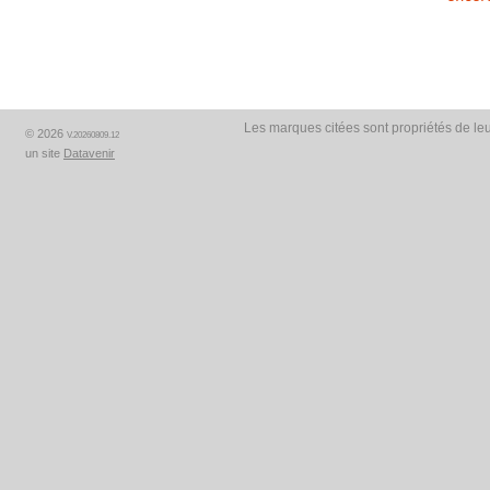
Les marques citées sont propriétés de leu
© 2026
V.20260809.12
un site
Datavenir