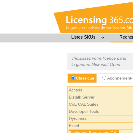
Listes SKUs
Recher
choisissez votre licence dans
la gamme Microsoft Open :
Classique
Abonnement-
Access
Biztalk Server
CnE CAL Suites
Developer Tools
Dynamics
Excel
Exchange Server and CAL