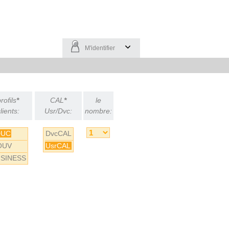
M'identifier
rofils
*
CAL
*
le
lients:
Usr/Dvc:
nombre:
DUC
DvcCAL
OUV
UsrCAL
SINESS