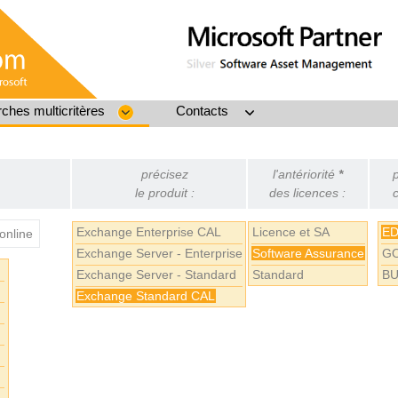
ches multicritères
Contacts
précisez
l'antériorité
*
p
le produit :
des licences :
c
Exchange Enterprise CAL
Licence et SA
E
online
Exchange Server - Enterprise
Software Assurance
G
Exchange Server - Standard
Standard
BU
Exchange Standard CAL