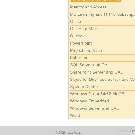
Identity and Access
MS Learning and IT Pro Subscript
Office
Office for Mac
Outlook
PowerPoint
Project and Visio
Publisher
SQL Server and CAL
SharePoint Server and CAL
Skype for Business Server and Ca
System Center
Windows Client 64/32-bit OS
Windows Embedded
Windows Server and CAL
Word
Les marques
© 2026
V.20260809.10