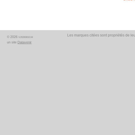
Les marques citées sont propriétés de leu
© 2026
V.20260810.04
un site
Datavenir