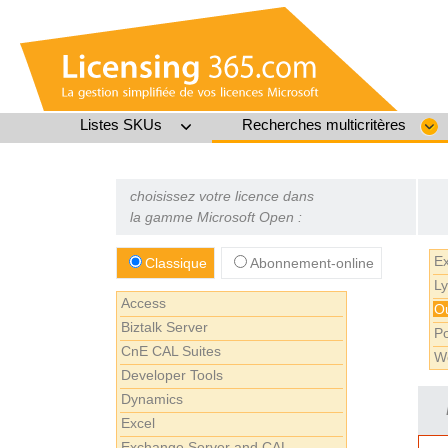
Listes SKUs
Recherches multicritères
choisissez votre licence dans
la gamme Microsoft Open :
E
Classique
Abonnement-online
L
Access
O
Biztalk Server
P
CnE CAL Suites
W
Developer Tools
Dynamics
Excel
Exchange Server and CAL