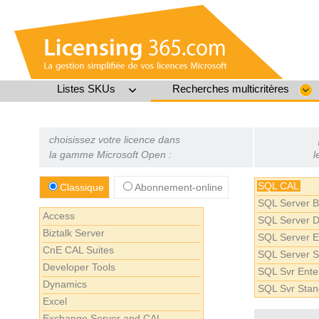
Listes SKUs
Recherches multicritères
choisissez votre licence dans
la gamme Microsoft Open :
l
SQL CAL
Classique
Abonnement-online
SQL Server Bu
Access
SQL Server D
Biztalk Server
SQL Server En
CnE CAL Suites
SQL Server S
Developer Tools
SQL Svr Ente
Dynamics
SQL Svr Stan
Excel
Exchange Server and CAL