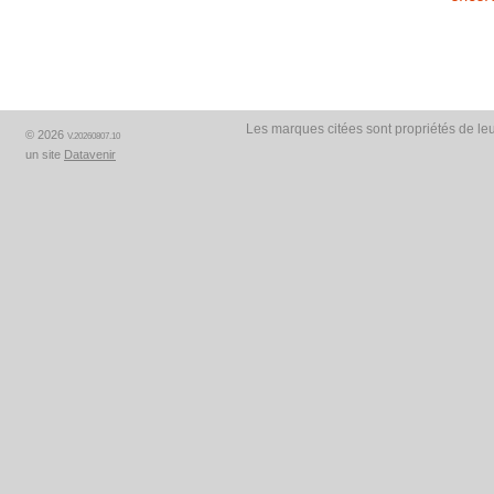
Les marques citées sont propriétés de leu
© 2026
V.20260807.10
un site
Datavenir