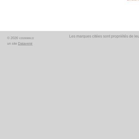
Les marques citées sont propriétés de leu
© 2026
V.20260808.22
un site
Datavenir