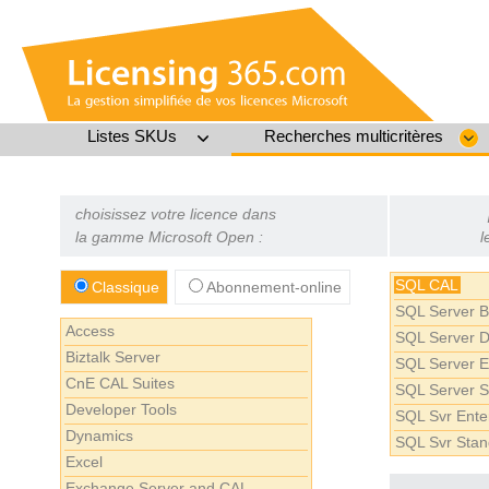
Listes SKUs
Recherches multicritères
choisissez votre licence dans
la gamme Microsoft Open :
l
SQL CAL
Classique
Abonnement-online
SQL Server Bu
Access
SQL Server D
Biztalk Server
SQL Server En
CnE CAL Suites
SQL Server S
Developer Tools
SQL Svr Ente
Dynamics
SQL Svr Stan
Excel
Exchange Server and CAL