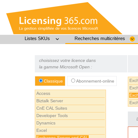
Listes SKUs
Recherches multicritères
choisissez votre licence dans
la gamme Microsoft Open :
Exc
Classique
Abonnement-online
Exch
Access
Exc
Biztalk Server
Exc
CnE CAL Suites
Developer Tools
Dynamics
Excel
Exchange Server and CAL