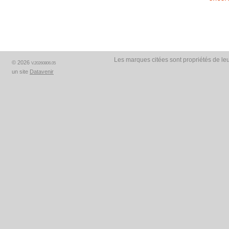
Les marques citées sont propriétés de leu
© 2026
V.20260806.05
un site
Datavenir