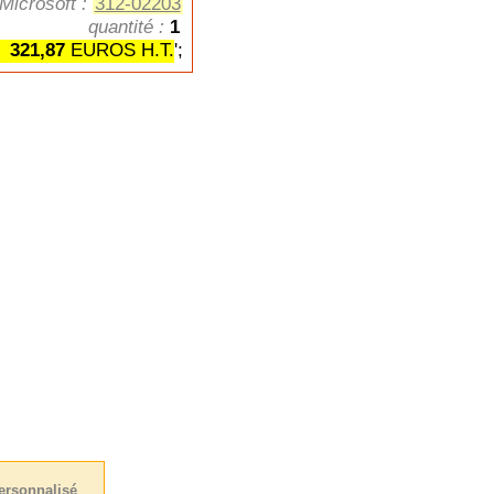
Microsoft :
312-02203
quantité :
1
:
321,87
EUROS H.T.
';