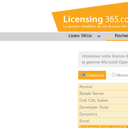
Listes SKUs
Recher
choisissez votre licence 
la gamme Microsoft Open
Classique
Abonn
Access
Biztalk Server
CnE CAL Suites
Developer Tools
Dynamics
Excel
Exchange Server and CAL