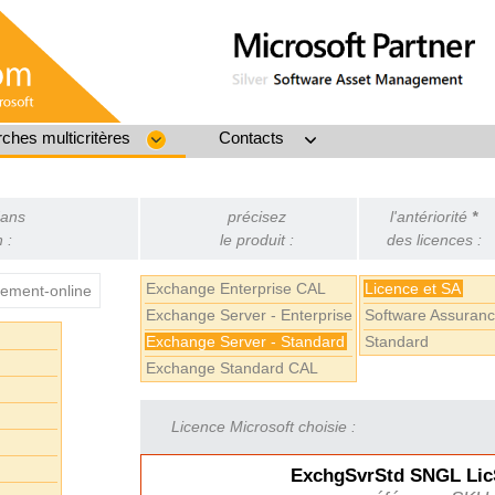
ches multicritères
Contacts
dans
précisez
l'antériorité
*
 :
le produit :
des licences :
Exchange Enterprise CAL
Licence et SA
ement-online
Exchange Server - Enterprise
Software Assuran
Exchange Server - Standard
Standard
Exchange Standard CAL
Licence Microsoft choisie :
ExchgSvrStd SNGL Li