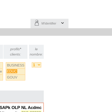
M'identifier
profils
*
le
clients:
nombre:
BUSINESS
ce
EDUC
GOUV
cSAPk OLP NL Acdmc