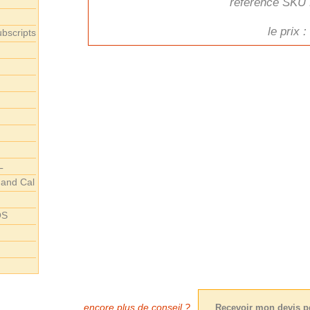
référence SKU 
le prix 
bscripts
L
 and Cal
OS
encore plus de conseil ?