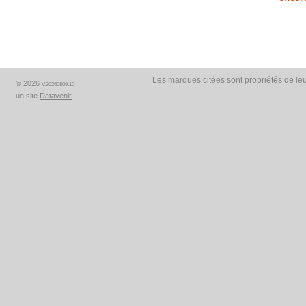
Les marques citées sont propriétés de leu
© 2026
V.20260809.10
un site
Datavenir