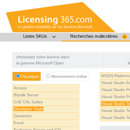
Listes SKUs
Recherches multicritères
choisissez votre licence dans
la gamme Microsoft Open :
l
MSDN Platform
Classique
Abonnement-online
Visual Studio 
Access
Visual Studio 
Biztalk Server
Visual Studio P
CnE CAL Suites
Visual Studio 
Developer Tools
Visual Studio 
Dynamics
Visual Studio 
Excel
Exchange Server and CAL