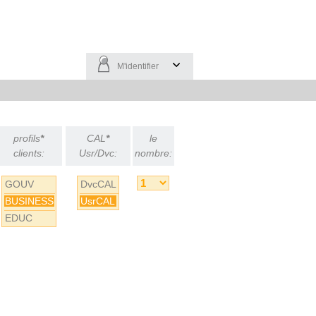
M'identifier
profils
*
CAL
*
le
clients:
Usr/Dvc:
nombre:
GOUV
DvcCAL
BUSINESS
UsrCAL
EDUC