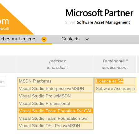
ches multicritères
Contacts
précisez
l'antériorité
*
le produit :
des licences :
MSDN Platforms
Licence et SA
ne
Visual Studio Enterprise w/MSDN
Software Assurance
Visual Studio Pro w/MSDN
Visual Studio Professional
Visual Studio Team Fndation Svr CAL
Visual Studio Team Foundation Svr
Visual Studio Test Pro w/MSDN