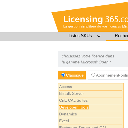
Listes SKUs
Recher
choisissez votre licence dans
la gamme Microsoft Open :
Classique
Abonnement-onli
Access
Biztalk Server
CnE CAL Suites
Developer Tools
Dynamics
Excel
Exchange Server and CAL