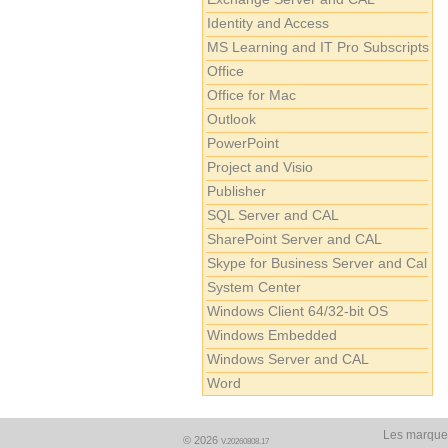
Identity and Access
MS Learning and IT Pro Subscripts
Office
Office for Mac
Outlook
PowerPoint
Project and Visio
Publisher
SQL Server and CAL
SharePoint Server and CAL
Skype for Business Server and Cal
System Center
Windows Client 64/32-bit OS
Windows Embedded
Windows Server and CAL
Word
Les marques
© 2026
V.20260808.17