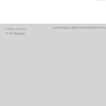
Les marques citées sont propriétés de leu
© 2026
V.20260809.08
un site
Datavenir