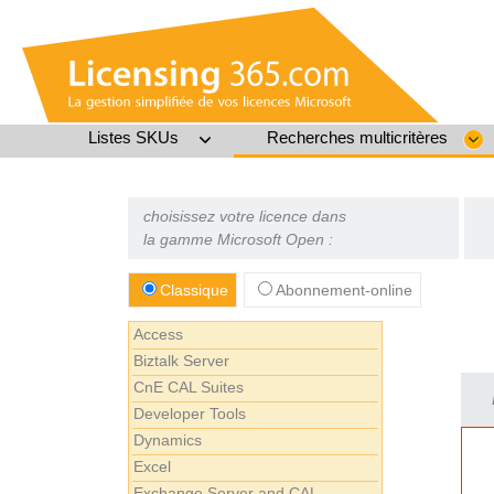
Listes SKUs
Recherches multicritères
choisissez votre licence dans
la gamme Microsoft Open :
Classique
Abonnement-online
Access
Biztalk Server
CnE CAL Suites
Developer Tools
Dynamics
Excel
Exchange Server and CAL