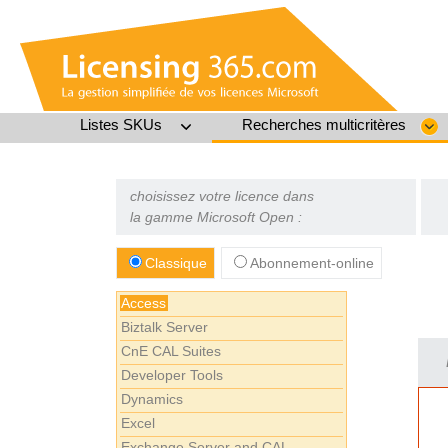
Listes SKUs
Recherches multicritères
choisissez votre licence dans
la gamme Microsoft Open :
Classique
Abonnement-online
Access
Biztalk Server
CnE CAL Suites
Developer Tools
Dynamics
Excel
Exchange Server and CAL