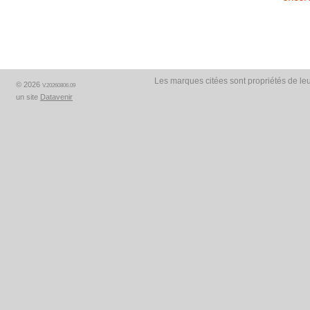
Les marques citées sont propriétés de leu
© 2026
V.20260806.09
un site
Datavenir