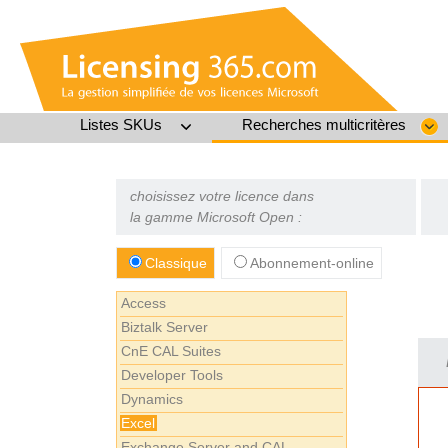
Listes SKUs
Recherches multicritères
choisissez votre licence dans
la gamme Microsoft Open :
Classique
Abonnement-online
Access
Biztalk Server
CnE CAL Suites
Developer Tools
Dynamics
Excel
Exchange Server and CAL