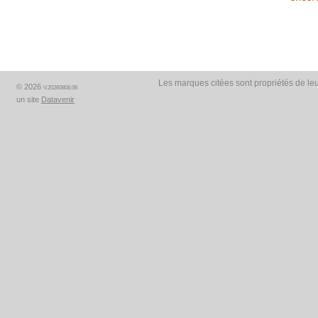
Les marques citées sont propriétés de leu
© 2026
V.20260808.06
un site
Datavenir