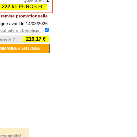
quantité :
1
222,51
EUROS H.T.
';
remise promotionnelle
igne avant le 14/08/2026
souhaite en bénéficier
:
219,17 €
ros H.T. :