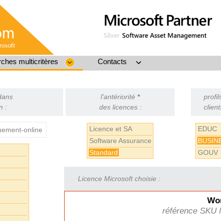
ches multicritères
Contacts
 dans
l'antériorité
*
profil
n :
des licences :
client
Licence et SA
EDUC
ement-online
Software Assurance
BUSIN
Standard
GOUV
Licence Microsoft choisie :
Wor
référence SKU 
L