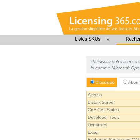
Listes SKUs
Recher
choisissez votre licence
la gamme Microsoft Ope
Classique
Abonn
Access
Biztalk Server
CnE CAL Suites
Developer Tools
Dynamics
Excel
Exchange Server and CA