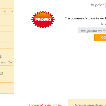
le prix :
ubscripts
* si commande passée en l
je 
prix promo en Eu
AL
r and Cal
 OS
encore plus de conseil ?