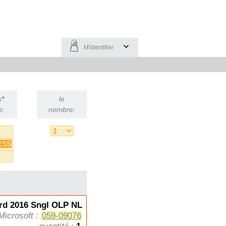
M'identifier
s
*
le
s:
nombre:
ESS
d 2016 Sngl OLP NL
Microsoft :
059-09076