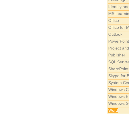
Identity an
MS Learnin
Office
Office for 
Outlook
PowerPoint
Project and
Publisher
SQL Serve
SharePoint
Skype for 
System Ce
Windows Cl
Windows 
Windows S
Word