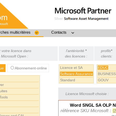
ches multicritères
Contacts
 votre licence dans
l'antériorité
*
profils
*
Microsoft Open :
des licences :
clients:
Licence et SA
EDUC
ue
Abonnement-online
Software Assurance
BUSINESS
Standard
GOUV
ver
ites
Licence Microsoft choisie :
Tools
Word SNGL SA OLP N
référence SKU Microsoft :
0
Server and CAL