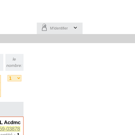
M'identifier
le
nombre:
L Acdmc
59-03878