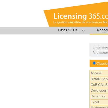
Listes SKUs
Recher
choisissez
la gamme 
Classiq
Access
Biztalk Ser
CnE CAL Su
Developer 
Dynamics
Excel
Exchange 