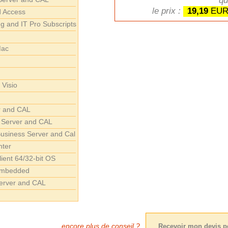
qu
le prix :
19,19
EUR
d Access
g and IT Pro Subscripts
Mac
 Visio
r and CAL
 Server and CAL
Business Server and Cal
nter
ient 64/32-bit OS
Embedded
erver and CAL
encore plus de conseil ?