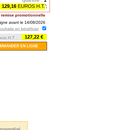
quantité :
1
129,16
EUROS H.T.
';
remise promotionnelle
igne avant le 14/08/2026
souhaite en bénéficier
:
127,22 €
ros H.T. :