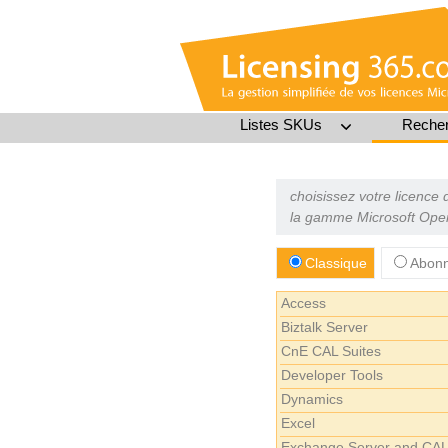
Listes SKUs
Recher
choisissez votre licence
la gamme Microsoft Ope
Classique
Abonn
Access
Biztalk Server
CnE CAL Suites
Developer Tools
Dynamics
Excel
Exchange Server and CA