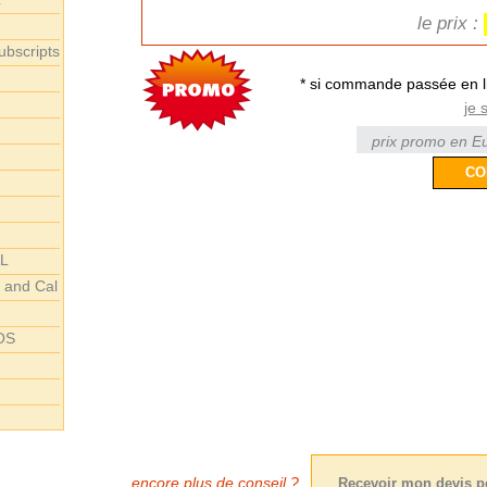
le prix :
ubscripts
* si commande passée en l
je 
prix promo en Eu
AL
r and Cal
 OS
encore plus de conseil ?