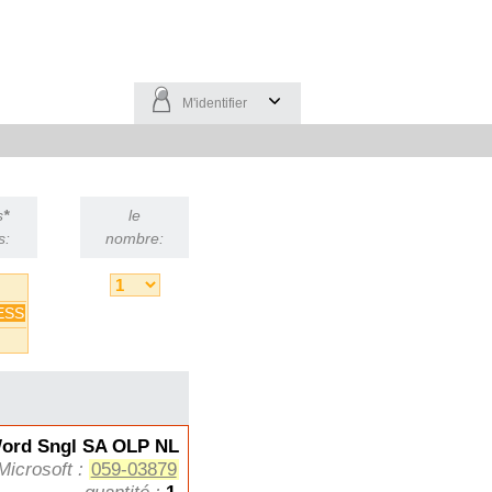
M'identifier
s
*
le
s:
nombre:
ESS
ord Sngl SA OLP NL
Microsoft :
059-03879