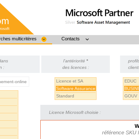
ches multicritères
Contacts
 dans
l'antériorité
*
profil
n :
des licences :
client
Licence et SA
EDUC
ement-online
Software Assurance
BUSIN
Standard
GOUV
Licence Microsoft choisie :
W
référence SKU 
L