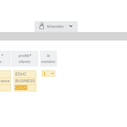
M'identifier
é
*
profils
*
le
s :
clients:
nombre:
EDUC
rance
BUSINESS
GOUV