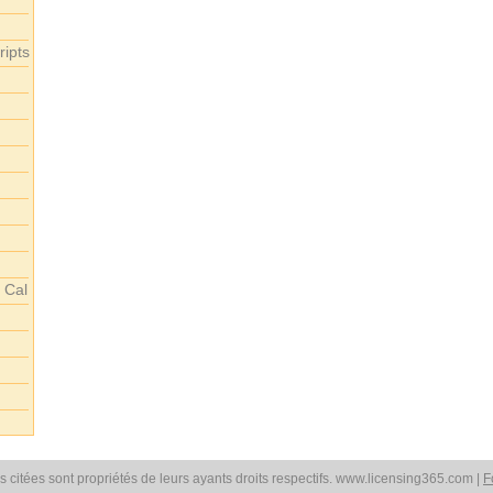
ipts
 Cal
 citées sont propriétés de leurs ayants droits respectifs. www.licensing365.com |
F