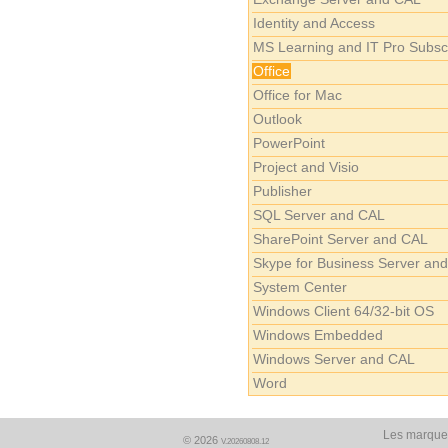
Identity and Access
MS Learning and IT Pro Subscr
Office
Office for Mac
Outlook
PowerPoint
Project and Visio
Publisher
SQL Server and CAL
SharePoint Server and CAL
Skype for Business Server and
System Center
Windows Client 64/32-bit OS
Windows Embedded
Windows Server and CAL
Word
Les marques
© 2026
V.20260808.12