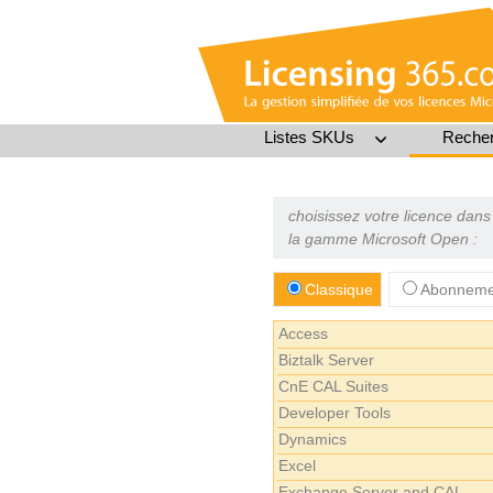
Listes SKUs
Recher
choisissez votre licence dans
la gamme Microsoft Open :
Classique
Abonnemen
Access
Biztalk Server
CnE CAL Suites
Developer Tools
Dynamics
Excel
Exchange Server and CAL