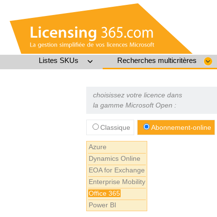
Listes SKUs
Recherches multicritères
choisissez votre licence dans
la gamme Microsoft Open :
Classique
Abonnement-online
Azure
Dynamics Online
EOA for Exchange
Enterprise Mobility
Office 365
Power BI