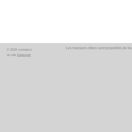
Les marques citées sont propriétés de leu
© 2026
V.20260808.21
un site
Datavenir