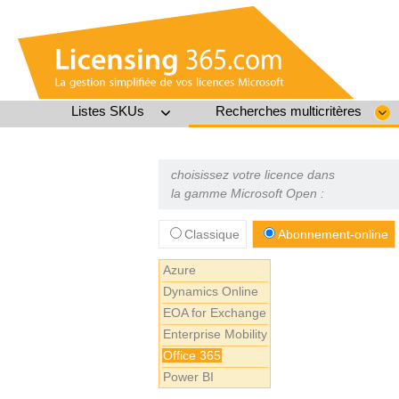
Listes SKUs
Recherches multicritères
choisissez votre licence dans
la gamme Microsoft Open :
Classique
Abonnement-online
Azure
Dynamics Online
EOA for Exchange
Enterprise Mobility
Office 365
Power BI