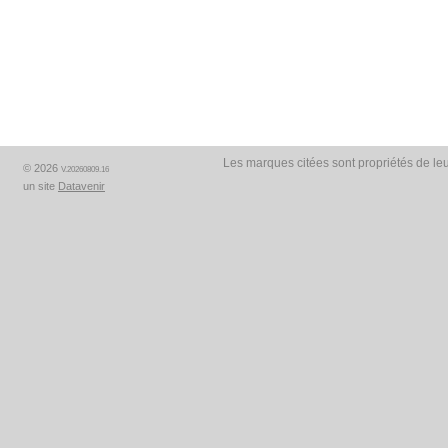
Les marques citées sont propriétés de leu
© 2026
V.20260809.16
un site
Datavenir