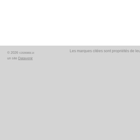
Les marques citées sont propriétés de leu
© 2026
V.20260808.14
un site
Datavenir