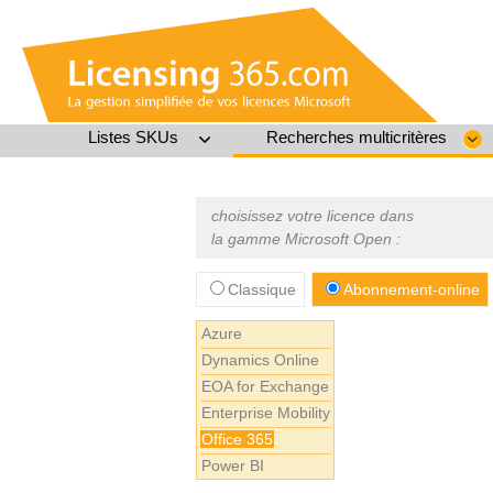
Listes SKUs
Recherches multicritères
choisissez votre licence dans
la gamme Microsoft Open :
Classique
Abonnement-online
Azure
Dynamics Online
EOA for Exchange
Enterprise Mobility
Office 365
Power BI